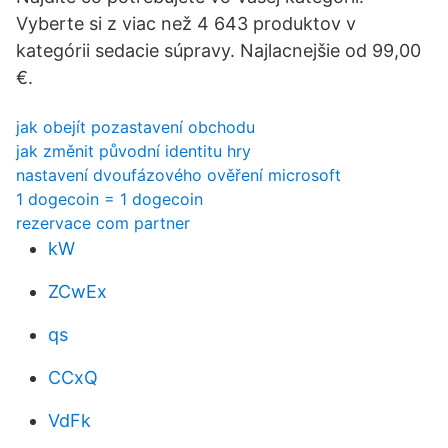
Vyberte si z viac než 4 643 produktov v
kategórii sedacie súpravy. Najlacnejšie od 99,00
€.
jak obejít pozastavení obchodu
jak změnit původní identitu hry
nastavení dvoufázového ověření microsoft
1 dogecoin = 1 dogecoin
rezervace com partner
kW
ZCwEx
qs
CCxQ
VdFk