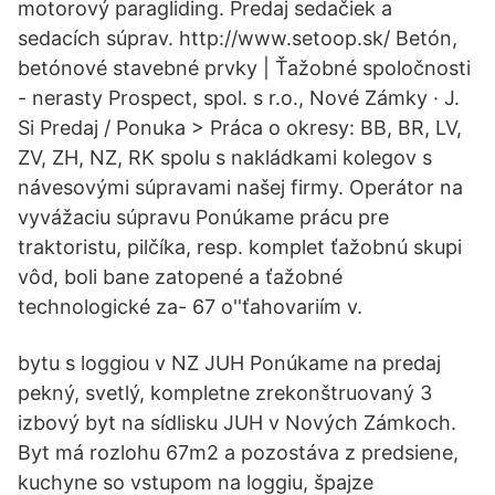
motorový paragliding. Predaj sedačiek a
sedacích súprav. http://www.setoop.sk/ Betón,
betónové stavebné prvky | Ťažobné spoločnosti
- nerasty Prospect, spol. s r.o., Nové Zámky · J.
Si Predaj / Ponuka > Práca o okresy: BB, BR, LV,
ZV, ZH, NZ, RK spolu s nakládkami kolegov s
návesovými súpravami našej firmy. Operátor na
vyvážaciu súpravu Ponúkame prácu pre
traktoristu, pilčíka, resp. komplet ťažobnú skupi
vôd, boli bane zatopené a ťažobné
technologické za- 67 o''ťahovariím v.
bytu s loggiou v NZ JUH Ponúkame na predaj
pekný, svetlý, kompletne zrekonštruovaný 3
izbový byt na sídlisku JUH v Nových Zámkoch.
Byt má rozlohu 67m2 a pozostáva z predsiene,
kuchyne so vstupom na loggiu, špajze