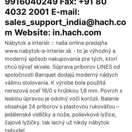
9916040249 Fax: +91 80
4032 2001 E-mail:
sales_support_india@hach.co
m Website: in.hach.com
Nábytok a interiér :: naša online predajňa
www.nabytok-a-interier.sk - to je výhodný a
moderný spôsob nakupovania pre tých, ktorí
chcú bývať skvele. Súprava príborov LINES od
spoločnosti Banquet dodajú moderný nádych
vášmu stolovania. K výrobe bola použitá
nerezová oceľ 18/0 s hrúbkou 1,8 mm. Povrch s
lesklou úpravou je odolný voči korózii. Balenie
obsahuje 24 príborov s plastovou rukoväťou –
jedálenské vidličky a nože, polievkové lyžice,
čajové lyžičky. tak lacný už nikdy nábytok
nebude!