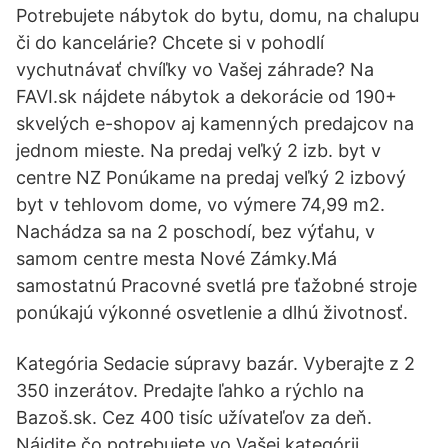
Potrebujete nábytok do bytu, domu, na chalupu
či do kancelárie? Chcete si v pohodlí
vychutnávať chvíľky vo Vašej záhrade? Na
FAVI.sk nájdete nábytok a dekorácie od 190+
skvelých e-shopov aj kamenných predajcov na
jednom mieste. Na predaj veľký 2 izb. byt v
centre NZ Ponúkame na predaj veľký 2 izbový
byt v tehlovom dome, vo výmere 74,99 m2.
Nachádza sa na 2 poschodí, bez výťahu, v
samom centre mesta Nové Zámky.Má
samostatnú Pracovné svetlá pre ťažobné stroje
ponúkajú výkonné osvetlenie a dlhú životnosť.
Kategória Sedacie súpravy bazár. Vyberajte z 2
350 inzerátov. Predajte ľahko a rýchlo na
Bazoš.sk. Cez 400 tisíc užívateľov za deň.
Nájdite čo potrebujete vo Vašej kategórii.