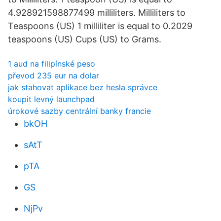
4.928921598877499 milliliters. Milliliters to
Teaspoons (US) 1 milliliter is equal to 0.2029
teaspoons (US) Cups (US) to Grams.
1 aud na filipínské peso
převod 235 eur na dolar
jak stahovat aplikace bez hesla správce
koupit levný launchpad
úrokové sazby centrální banky francie
bkOH
sAtT
pTA
GS
NjPv