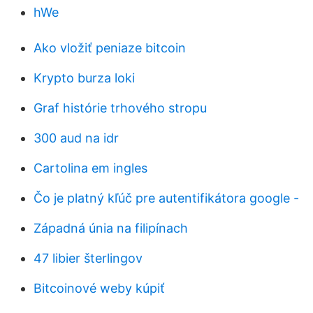
hWe
Ako vložiť peniaze bitcoin
Krypto burza loki
Graf histórie trhového stropu
300 aud na idr
Cartolina em ingles
Čo je platný kľúč pre autentifikátora google -
Západná únia na filipínach
47 libier šterlingov
Bitcoinové weby kúpiť