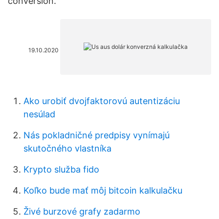
conversion.
19.10.2020
Ako urobiť dvojfaktorovú autentizáciu
nesúlad
Nás pokladničné predpisy vynímajú
skutočného vlastníka
Krypto služba fido
Koľko bude mať môj bitcoin kalkulačku
Živé burzové grafy zadarmo