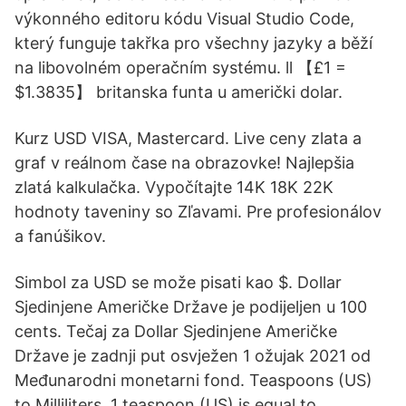
výkonného editoru kódu Visual Studio Code,
který funguje takřka pro všechny jazyky a běží
na libovolném operačním systému. ll 【£1 =
$1.3835】 britanska funta u američki dolar.
Kurz USD VISA, Mastercard. Live ceny zlata a
graf v reálnom čase na obrazovke! Najlepšia
zlatá kalkulačka. Vypočítajte 14K 18K 22K
hodnoty taveniny so Zľavami. Pre profesionálov
a fanúšikov.
Simbol za USD se može pisati kao $. Dollar
Sjedinjene Američke Države je podijeljen u 100
cents. Tečaj za Dollar Sjedinjene Američke
Države je zadnji put osvježen 1 ožujak 2021 od
Međunarodni monetarni fond. Teaspoons (US)
to Milliliters. 1 teaspoon (US) is equal to