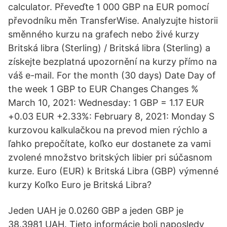
calculator. Převeďte 1 000 GBP na EUR pomocí
převodníku měn TransferWise. Analyzujte historii
směnného kurzu na grafech nebo živé kurzy
Britská libra (Sterling) / Britská libra (Sterling) a
získejte bezplatná upozornění na kurzy přímo na
váš e-mail. For the month (30 days) Date Day of
the week 1 GBP to EUR Changes Changes %
March 10, 2021: Wednesday: 1 GBP = 1.17 EUR
+0.03 EUR +2.33%: February 8, 2021: Monday S
kurzovou kalkulačkou na prevod mien rýchlo a
ľahko prepočítate, koľko eur dostanete za vami
zvolené množstvo britských libier pri súčasnom
kurze. Euro (EUR) k Britská Libra (GBP) výmenné
kurzy Koľko Euro je Britská Libra?
Jeden UAH je 0.0260 GBP a jeden GBP je
38.3981 UAH. Tieto informácie boli naposledy