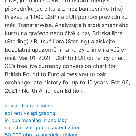
ČNB, jde o kurz ČNB, pro ostatní měny v
převodníku jde o kurz z mezibankovního trhu).
Převeďte 1 000 GBP na EUR pomocí převodníku
měn TransferWise. Analyzujte historii směnného
kurzu na grafech nebo živé kurzy Britská libra
(Sterling) / Britská libra (Sterling) a získejte
bezplatná upozornění na kurzy přímo na váš e-
mail. Mar 01, 2021 · GBP to EUR currency chart.
XE’s free live currency conversion chart for
British Pound to Euro allows you to pair
exchange rate history for up to 10 years. Feb 09,
2021 · North American Edition.
eos airdrops binance
api rest vs api graphql
je joue meaning in anglicky
nainstalovat google autentizátor
50 000 php na americké dolary