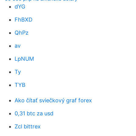
dYG
FhBXD
QhPz
av
LpNUM
Ty
TYB
Ako čítať sviečkový graf forex
0,31 btc za usd
Zcl bittrex