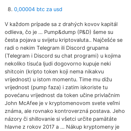
0,00004 btc za usd
V každom prípade sa z drahých kovov kapitál
odlieva, čo je … Pump&dump (P&D) šeme su
česta pojava u svijetu kriptovaluta.. Najčešće se
radi o nekim Telegram ili Discord grupama
(Telegram i Discord su chat programi) u kojima
nekoliko tisuća ljudi dogovorno kupuje neki
shitcoin (kripto token koji nema nikakvu
vrijednost) u istom momentu. Time mu dižu
vrijednost (pump faza) i zatim iskoriste tu
povećanu vrijednost da token učine privlačnim
John McAfee je v kryptomenovom svete veľmi
známa, ale rovnako kontroverzná postava. Jeho
názory či shillovanie si všetci určite pamätáte
hlavne z rokov 2017 a … Nákup kryptomeny je