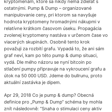
kryptomenám, ktoré sa nikdy nemá zdieľať s
ostatnými. Pump & Dump – organizované
manipulovanie ceny, pri ktorom sa navyšuje
hodnota kryptomeny hromadnými nákupmi v
relatívne krátkom časovom úseku. Propagácia
zvolenej kryptomeny nastáva v určenom čase vo
viacerých skupinách. Osobně tento krok
považuji za rozbití grafu. Vypadá to, že ani sám
graf neví, kam po této pump & dump situaci,
vydá. Dle mého názoru se nyní bitcoin po
stlačení pumpy připravuje na vykroucení grafu a
útok na 50 000 USD. Jdeme do bullrunu, proto
aktuální zastávka je dipem.
Apr 29, 2018 Co je pump & dump? Obecná
definice pro „Pump & Dump“ schéma by mohla
znít následovně: “Snaha o stimulaci ceny aktiv