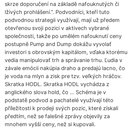
skrze doporučení na základě nafouknutých či
lživých prohlášení.”. Podvodníci, kteří tuto
podvodnou strategii využívají, mají už předem
otevřenou svoji pozici v aktivech vybrané
společnosti, takže po umělém nafouknutí ceny
postupně Pump and Dump dokážu vyvolať
investori s obrovským kapitálom, vďaka ktorému
vedia manipulovať trh a správanie trhu. Ľudia v
závale emócii nakúpia draho a predajú lacno, čo
je voda na mlyn a zisk pre tzv. veľkých hráčov.
Skratka HODL. Skratka HODL vychádza z
anglického slova hold, čo … Schéma je v
podstatě podvod a pachatelé využívají této
příležitosti k prodeji svých pozic, které získali
předtím, než se falešné zprávy objevily za
mnohem vyšší ceny, než si kupovali.