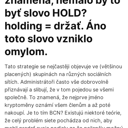
znamená, nemalo by to
byť slovo HOLD?
holding = držať. Áno
toto slovo vzniklo
omylom.
Tato strategie se nejčastěji objevuje ve (většinou
placených) skupinách na různých sociálních
sítích. Administrátoři často vše dobrovolně
přiznávají a slibují, že v tom pojedou se všemi
společně. To znamená, že nejprve jméno
kryptoměny oznámí všem členům a až poté
nakoupí. Je to tím BCN? Existujú niektoré teórie,
že celý problém siete pochádza od nich, aby