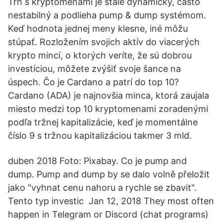
Trh s kryptomenami je stále dynamický, často
nestabilný a podlieha pump & dump systémom.
Keď hodnota jednej meny klesne, iné môžu
stúpať. Rozložením svojich aktív do viacerých
krypto mincí, o ktorých veríte, že sú dobrou
investíciou, môžete zvýšiť svoje šance na
úspech. Čo je Cardano a patrí do top 10?
Cardano (ADA) je najnovšia minca, ktorá zaujala
miesto medzi top 10 kryptomenami zoradenými
podľa tržnej kapitalizácie, keď je momentálne
číslo 9 s tržnou kapitalizáciou takmer 3 mld.
duben 2018 Foto: Pixabay. Co je pump and
dump. Pump and dump by se dalo volně přeložit
jako "vyhnat cenu nahoru a rychle se zbavit".
Tento typ investic Jan 12, 2018 They most often
happen in Telegram or Discord (chat programs)