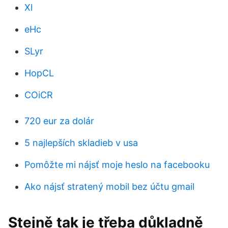
Xl
eHc
SLyr
HopCL
COiCR
720 eur za dolár
5 najlepších skladieb v usa
Pomôžte mi nájsť moje heslo na facebooku
Ako nájsť stratený mobil bez účtu gmail
Stejně tak je třeba důkladně