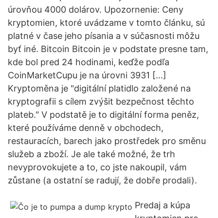
úrovňou 4000 dolárov. Upozornenie: Ceny
kryptomien, ktoré uvádzame v tomto článku, sú
platné v čase jeho písania a v súčasnosti môžu
byť iné. Bitcoin Bitcoin je v podstate presne tam,
kde bol pred 24 hodinami, keďže podľa
CoinMarketCupu je na úrovni 3931 […]
Kryptoměna je "digitální platidlo založené na
kryptografii s cílem zvýšit bezpečnost těchto
plateb." V podstatě je to digitální forma peněz,
které používáme denně v obchodech,
restauracích, barech jako prostředek pro směnu
služeb a zboží. Je ale také možné, že trh
nevyprovokujete a to, co jste nakoupil, vám
zůstane (a ostatní se radují, že dobře prodali).
Predaj a kúpa