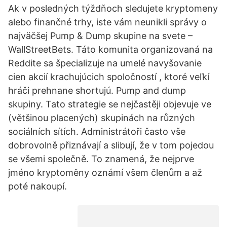
Ak v posledných týždňoch sledujete kryptomeny
alebo finančné trhy, iste vám neunikli správy o
najväčšej Pump & Dump skupine na svete –
WallStreetBets. Táto komunita organizovaná na
Reddite sa špecializuje na umelé navyšovanie
cien akcií krachujúcich spoločností , ktoré veľkí
hráči prehnane shortujú. Pump and dump
skupiny. Tato strategie se nejčastěji objevuje ve
(většinou placených) skupinách na různých
sociálních sítích. Administrátoři často vše
dobrovolně přiznávají a slibují, že v tom pojedou
se všemi společně. To znamená, že nejprve
jméno kryptoměny oznámí všem členům a až
poté nakoupí.