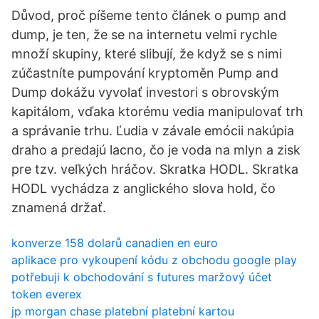
Důvod, proč píšeme tento článek o pump and
dump, je ten, že se na internetu velmi rychle
množí skupiny, které slibují, že když se s nimi
zúčastníte pumpování kryptoměn Pump and
Dump dokážu vyvolať investori s obrovským
kapitálom, vďaka ktorému vedia manipulovať trh
a správanie trhu. Ľudia v závale emócii nakúpia
draho a predajú lacno, čo je voda na mlyn a zisk
pre tzv. veľkých hráčov. Skratka HODL. Skratka
HODL vychádza z anglického slova hold, čo
znamená držať.
konverze 158 dolarů canadien en euro
aplikace pro vykoupení kódu z obchodu google play
potřebuji k obchodování s futures maržový účet
token everex
jp morgan chase platební platební kartou