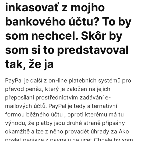
inkasovať z mojho
bankového účtu? To by
som nechcel. Skôr by
som si to predstavoval
tak, že ja
PayPal je další z on-line platebních systémů pro
převod peněz, který je založen na jejich
přeposílání prostřednictvím zadávání e-
mailových účtů. PayPal je tedy alternativní
formou běžného účtu , oproti kterému má tu
výhodu, že platby jsou druhé straně připsány
okamžitě a lze z něho provádět úhrady za Ako
poslat peniaze z paypalu na ucet Chcela by som