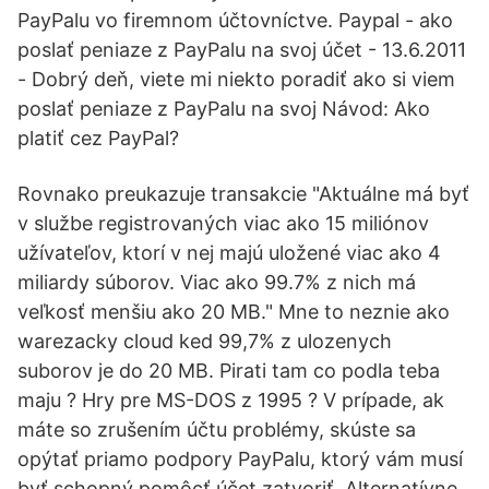
PayPalu vo firemnom účtovníctve. Paypal - ako
poslať peniaze z PayPalu na svoj účet - 13.6.2011
- Dobrý deň, viete mi niekto poradiť ako si viem
poslať peniaze z PayPalu na svoj Návod: Ako
platiť cez PayPal?
Rovnako preukazuje transakcie "Aktuálne má byť
v službe registrovaných viac ako 15 miliónov
užívateľov, ktorí v nej majú uložené viac ako 4
miliardy súborov. Viac ako 99.7% z nich má
veľkosť menšiu ako 20 MB." Mne to neznie ako
warezacky cloud ked 99,7% z ulozenych
suborov je do 20 MB. Pirati tam co podla teba
maju ? Hry pre MS-DOS z 1995 ? V prípade, ak
máte so zrušením účtu problémy, skúste sa
opýtať priamo podpory PayPalu, ktorý vám musí
byť schopný pomôcť účet zatvoriť. Alternatívne