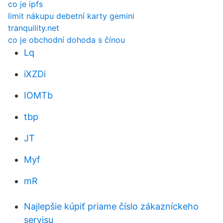
co je ipfs
limit nákupu debetní karty gemini
tranquility.net
co je obchodní dohoda s čínou
Lq
iXZDi
IOMTb
tbp
JT
Myf
mR
Najlepšie kúpiť priame číslo zákazníckeho
servisu