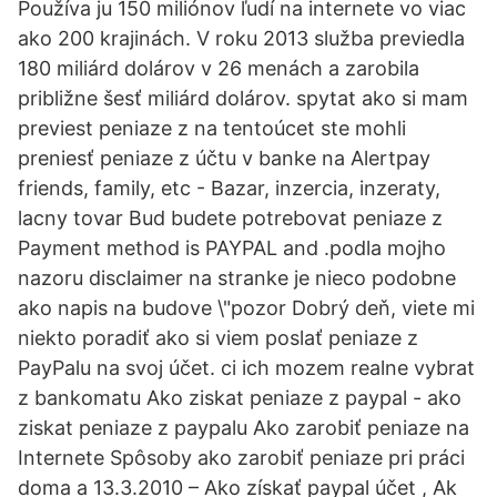
Používa ju 150 miliónov ľudí na internete vo viac
ako 200 krajinách. V roku 2013 služba previedla
180 miliárd dolárov v 26 menách a zarobila
približne šesť miliárd dolárov. spytat ako si mam
previest peniaze z na tentoúcet ste mohli
preniesť peniaze z účtu v banke na Alertpay
friends, family, etc - Bazar, inzercia, inzeraty,
lacny tovar Bud budete potrebovat peniaze z
Payment method is PAYPAL and .podla mojho
nazoru disclaimer na stranke je nieco podobne
ako napis na budove \"pozor Dobrý deň, viete mi
niekto poradiť ako si viem poslať peniaze z
PayPalu na svoj účet. ci ich mozem realne vybrat
z bankomatu Ako ziskat peniaze z paypal - ako
ziskat peniaze z paypalu Ako zarobiť peniaze na
Internete Spôsoby ako zarobiť peniaze pri práci
doma a 13.3.2010 – Ako získať paypal účet , Ak