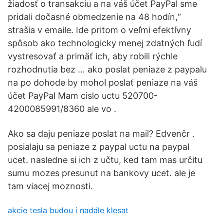
žiadosť o transakciu a na váš účet PayPal sme
pridali dočasné obmedzenie na 48 hodín,“
strašia v emaile. Ide pritom o veľmi efektívny
spôsob ako technologicky menej zdatných ľudí
vystresovať a primäť ich, aby robili rýchle
rozhodnutia bez … ako poslat peniaze z paypalu
na po dohode by mohol poslať peniaze na váš
účet PayPal Mam cislo uctu 520700-
4200085991/8360 ale vo .
Ako sa daju peniaze poslat na mail? Edvenčr .
posialaju sa peniaze z paypal uctu na paypal
ucet. nasledne si ich z učtu, ked tam mas určitu
sumu mozes presunut na bankovy ucet. ale je
tam viacej moznosti.
akcie tesla budou i nadále klesat