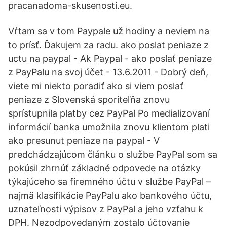
pracanadoma-skusenosti.eu.
Vŕtam sa v tom Paypale už hodiny a neviem na
to prísť. Ďakujem za radu. ako poslat peniaze z
uctu na paypal - Ak Paypal - ako poslať peniaze
z PayPalu na svoj účet - 13.6.2011 - Dobrý deň,
viete mi niekto poradiť ako si viem poslať
peniaze z Slovenská sporiteľňa znovu
sprístupnila platby cez PayPal Po medializovaní
informácií banka umožnila znovu klientom plati
ako presunut peniaze na paypal - V
predchádzajúcom článku o službe PayPal som sa
pokúsil zhrnúť základné odpovede na otázky
týkajúceho sa firemného účtu v službe PayPal –
najmä klasifikácie PayPalu ako bankového účtu,
uznateľnosti výpisov z PayPal a jeho vzťahu k
DPH. Nezodpovedaným zostalo účtovanie