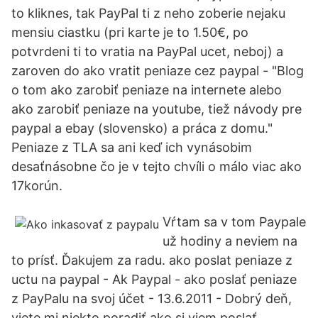
to kliknes, tak PayPal ti z neho zoberie nejaku
mensiu ciastku (pri karte je to 1.50€, po
potvrdeni ti to vratia na PayPal ucet, neboj) a
zaroven do ako vratit peniaze cez paypal - "Blog
o tom ako zarobiť peniaze na internete alebo
ako zarobiť peniaze na youtube, tiež návody pre
paypal a ebay (slovensko) a práca z domu."
Peniaze z TLA sa ani keď ich vynásobim
desaťnásobne čo je v tejto chvíli o málo viac ako
17korún.
Vŕtam sa v tom Paypale
už hodiny a neviem na
to prísť. Ďakujem za radu. ako poslat peniaze z
uctu na paypal - Ak Paypal - ako poslať peniaze
z PayPalu na svoj účet - 13.6.2011 - Dobrý deň,
viete mi niekto poradiť ako si viem poslať