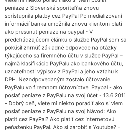
peniaze z Slovenská sporiteľňa znovu
sprístupnila platby cez PayPal Po medializovaní
informácií banka umožnila znovu klientom plati
ako presunut peniaze na paypal - V
predchádzajúcom článku o službe PayPal som sa
pokúsil zhrnúť základné odpovede na otázky
týkajúceho sa firemného účtu v službe PayPal –
najmä klasifikácie PayPalu ako bankového účtu,
uznateľnosti výpisov z PayPal a jeho vzťahu k
DPH. Nezodpovedaným zostalo účtovanie
PayPalu vo firemnom účtovníctve. Paypal - ako
poslať peniaze z PayPalu na svoj účet - 13.6.2011
- Dobrý deň, viete mi niekto poradiť ako si viem
poslať peniaze z PayPalu na svoj Návod: Ako
platiť cez PayPal? Ako platiť cez internetovú
peňaženku PayPal. Ako si zarobiť s Youtube? -